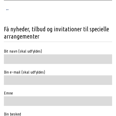
Posts
←
Older posts
navigation
Få nyheder, tilbud og invitationer til specielle
arrangementer
Dit navn (skal udfyldes)
Din e-mail (skal udfyldes)
Emne
Din besked