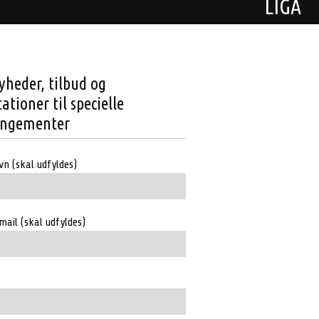
LIGA
yheder, tilbud og
tationer til specielle
angementer
vn (skal udfyldes)
mail (skal udfyldes)