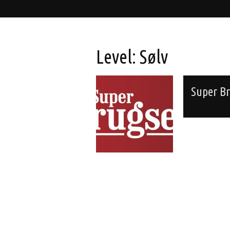
Level:
Sølv
Super B