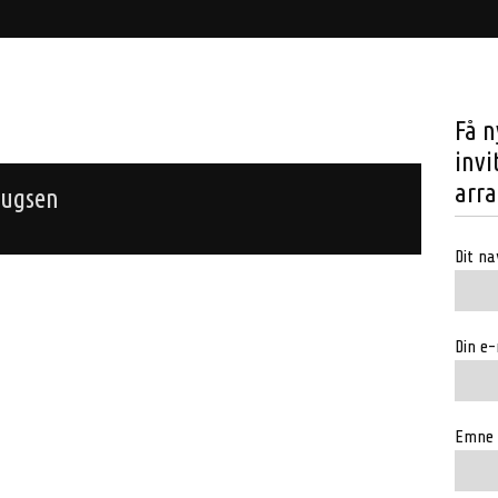
Få n
invi
arr
rugsen
Dit na
Din e-
Emne